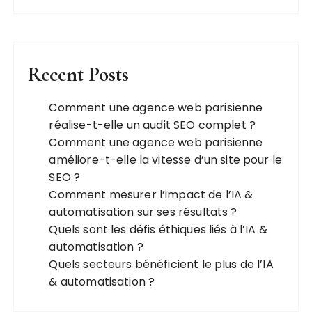
o
n
d
e
Recent Posts
s
Comment une agence web parisienne
p
réalise-t-elle un audit SEO complet ?
u
Comment une agence web parisienne
b
améliore-t-elle la vitesse d’un site pour le
l
SEO ?
Comment mesurer l’impact de l’IA &
i
automatisation sur ses résultats ?
c
Quels sont les défis éthiques liés à l’IA &
a
automatisation ?
t
Quels secteurs bénéficient le plus de l’IA
& automatisation ?
i
o