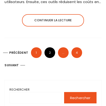
utilisateurs. Ensuite, ces outils réduisent les coûts en…
CONTINUER LA LECTURE
P
PRÉCÉDENT
1
2
…
4
a
g
SUIVANT
i
n
a
RECHERCHER
t
Rechercher
i