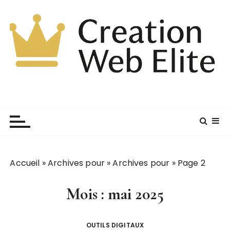
P
a
s
s
e
r
a
u
c
o
n
t
e
Accueil
»
Archives pour
»
Archives pour
»
Page 2
n
u
Mois :
mai 2025
OUTILS DIGITAUX