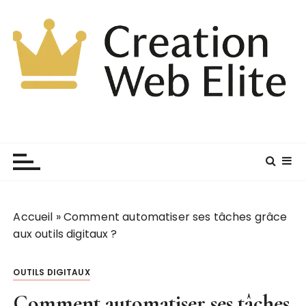
P
a
s
s
e
r
a
u
c
o
n
t
e
Accueil
»
Comment automatiser ses tâches grâce
n
aux outils digitaux ?
u
OUTILS DIGITAUX
Comment automatiser ses tâches