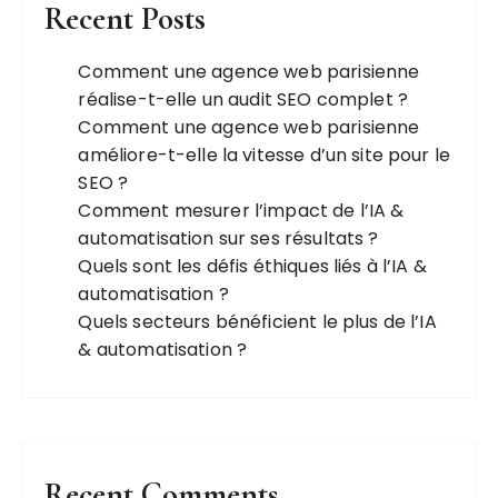
n
Recent Posts
d
e
Comment une agence web parisienne
réalise-t-elle un audit SEO complet ?
s
Comment une agence web parisienne
p
améliore-t-elle la vitesse d’un site pour le
u
SEO ?
b
Comment mesurer l’impact de l’IA &
automatisation sur ses résultats ?
l
Quels sont les défis éthiques liés à l’IA &
i
automatisation ?
c
Quels secteurs bénéficient le plus de l’IA
a
& automatisation ?
t
i
o
n
Recent Comments