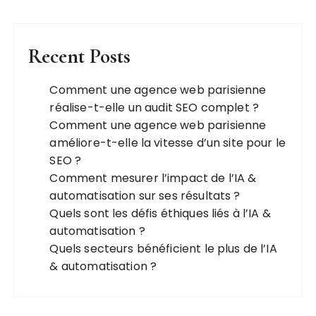
n
d
e
Recent Posts
s
Comment une agence web parisienne
p
réalise-t-elle un audit SEO complet ?
u
Comment une agence web parisienne
b
améliore-t-elle la vitesse d’un site pour le
l
SEO ?
Comment mesurer l’impact de l’IA &
i
automatisation sur ses résultats ?
c
Quels sont les défis éthiques liés à l’IA &
a
automatisation ?
t
Quels secteurs bénéficient le plus de l’IA
& automatisation ?
i
o