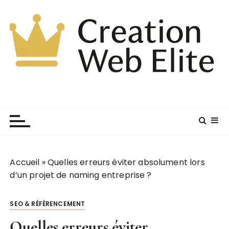
P
a
s
s
e
r
a
u
c
o
n
t
e
Accueil
»
Quelles erreurs éviter absolument lors
n
d’un projet de naming entreprise ?
u
SEO & RÉFÉRENCEMENT
Quelles erreurs éviter