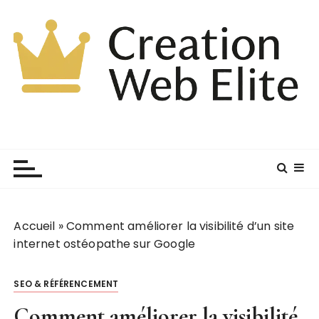
P
a
s
s
e
r
a
u
c
o
n
t
e
Accueil
»
Comment améliorer la visibilité d’un site
n
internet ostéopathe sur Google
u
SEO & RÉFÉRENCEMENT
Comment améliorer la visibilité