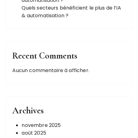
automatisation ?
c
Quels secteurs bénéficient le plus de l’IA
a
& automatisation ?
t
i
o
n
Recent Comments
s
Aucun commentaire à afficher.
Archives
novembre 2025
août 2025