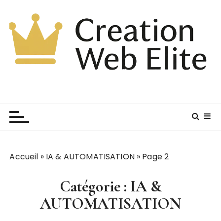
P
a
s
s
e
r
a
u
c
o
n
t
e
Accueil
»
IA & AUTOMATISATION
»
Page 2
n
u
Catégorie :
IA &
AUTOMATISATION