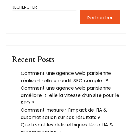
i
RECHERCHER
n
a
Rechercher
t
i
o
n
Recent Posts
d
e
Comment une agence web parisienne
réalise-t-elle un audit SEO complet ?
s
Comment une agence web parisienne
p
améliore-t-elle la vitesse d’un site pour le
u
SEO ?
b
Comment mesurer l’impact de l’IA &
automatisation sur ses résultats ?
l
Quels sont les défis éthiques liés à l’IA &
i